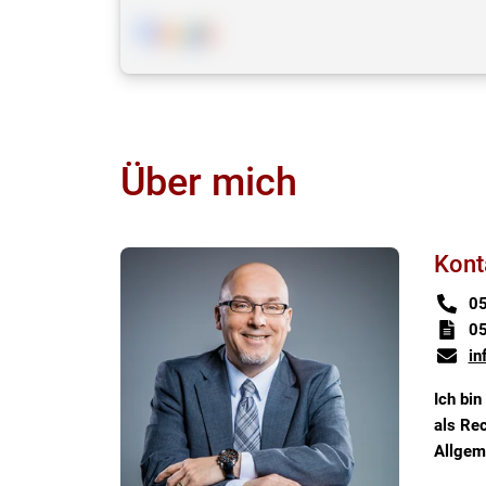
Über mich
Kont
05
05
in
Ich bin
als Rec
Allgem