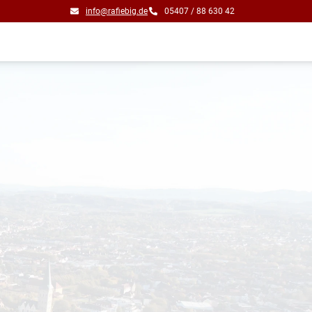
info@rafiebig.de
05407 / 88 630 42